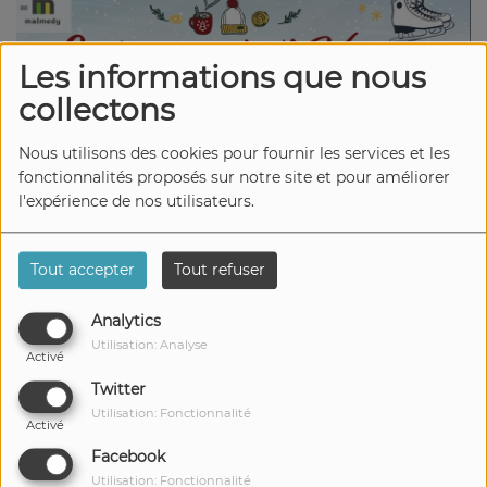
Les informations que nous
collectons
Nous utilisons des cookies pour fournir les services et les
fonctionnalités proposés sur notre site et pour améliorer
l'expérience de nos utilisateurs.
13 DÉCEMBRE 2024
Tout accepter
Tout refuser
Écouter le podcast
Analytics
Utilisation: Analyse
Les Féeries de l’Hiver s'emparent
Activé
de Malmedy du 29 novembre au 5
Twitter
janvier !
Utilisation: Fonctionnalité
Activé
Facebook
Venez profiter de la patinoire, des plaisirs
Utilisation: Fonctionnalité