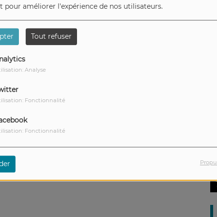
et pour améliorer l'expérience de nos utilisateurs.
pter
Tout refuser
nalytics
ilisation: Analyse
witter
ilisation: Fonctionnalité
acebook
ilisation: Fonctionnalité
Propu
der