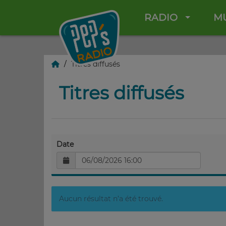
RADIO
M
Titres diffusés
Titres diffusés
Date
Aucun résultat n’a été trouvé.