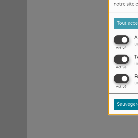
notre site 
Tout acce
A
Ut
Activé
T
Ut
Activé
F
Ut
Activé
Sauvegar