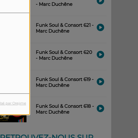
- Marc Duchêne
Funk Soul & Consort 621 -
Marc Duchêne
Funk Soul & Consort 620
- Marc Duchêne
Funk Soul & Consort 619 -
Marc Duchêne
lsé par Orejime
Funk Soul & Consort 618 -
Marc Duchêne
RETROUVEZ-NOUS SUR