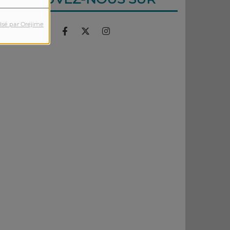
::::::::::::
lsé par Orejime