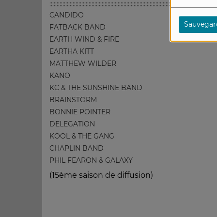
:::::::::::::::::::::::::::::::::::::::::::::::::::::::::::::::::::::::::::::::::::::::::::::::::::::::::::::::::::
CANDIDO
Sauvegar
FATBACK BAND
EARTH WIND & FIRE
EARTHA KITT
MATTHEW WILDER
KANO
KC & THE SUNSHINE BAND
BRAINSTORM
BONNIE POINTER
DELEGATION
KOOL & THE GANG
CHAPLIN BAND
PHIL FEARON & GALAXY
(15ème saison de diffusion)