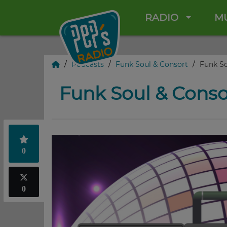
RADIO
M
Podcasts
Funk Soul & Consort
Funk So
Funk Soul & Conso
0
0