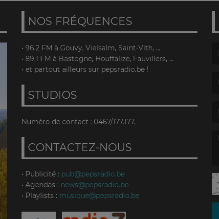
NOS FRÉQUENCES
• 96.2 FM à Gouvy, Vielsalm, Saint-Vith, ...
• 89.1 FM à Bastogne, Houffalize, Fauvillers, ...
(L
• et partout ailleurs sur pepsradio.be !
STUDIOS
(L
Numéro de contact : 0467/177.177.
CONTACTEZ-NOUS
(L
• Publicité :
pub@pepsradio.be
• Agendas :
news@pepsradio.be
• Playlists :
musique@pepsradio.be