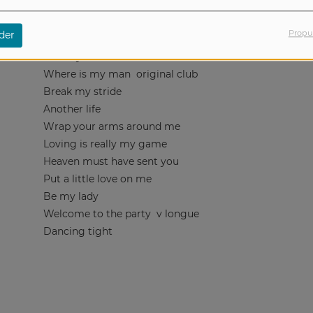
:::
::::::::::::::::::::::::::::::::::::::::::::::::::::::::::::::::::::::::::::::::::::::::::::::::::::::::::::::::::::::::::::::::
Thousand finger man
Louie Vega fingered remix
Propu
der
Bus stop
Robert Bruen remix
Fantasy
Jean Claude Gavri re edit
Where is my man
original club
Break my stride
Another life
Wrap your arms around me
Loving is really my game
Heaven must have sent you
Put a little love on me
Be my lady
Welcome to the party
v longue
Dancing tight