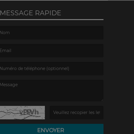
MESSAGE RAPIDE
e nom est obligatoire. )
’email est obligatoire. )
e message est obligatoire. )
(Captcha invalide. )
ENVOYER