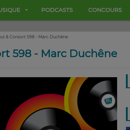
USIQUE
PODCASTS
CONCOURS
ul & Consort 598 - Marc Duchêne
rt 598 - Marc Duchêne