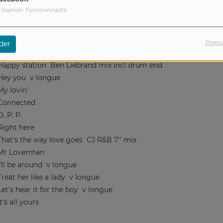
Chacun fait son pump up the volume
ilisation: Fonctionnalité
The king in cargo
DRA'man mashup
Mack the knife
Sam Redmore mashup
:::::::::::::::::::::::::::::::::::::::::::::::::::::::::::::::::::::::::::::::::::::::::::::::::::::
Propu
der
I.O.U.
Arthur Baker ext club mix
Happy station
Ben Liebrand mix incl drum end
Hey you
v longue
My lovin'
Connected
O. P. P.
Right here
That's the way love goes
CJ R&B 7'' mix
Mr Loverman
I'll be around
v longue
Treat her like a lady
v longue
Let's hear it for the boy
v longue
It's all yours