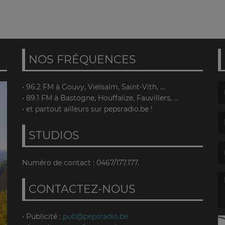
NOS FRÉQUENCES
• 96.2 FM à Gouvy, Vielsalm, Saint-Vith, ...
• 89.1 FM à Bastogne, Houffalize, Fauvillers, ...
(L
• et partout ailleurs sur pepsradio.be !
STUDIOS
(L
Numéro de contact : 0467/177.177.
CONTACTEZ-NOUS
(L
• Publicité :
pub@pepsradio.be