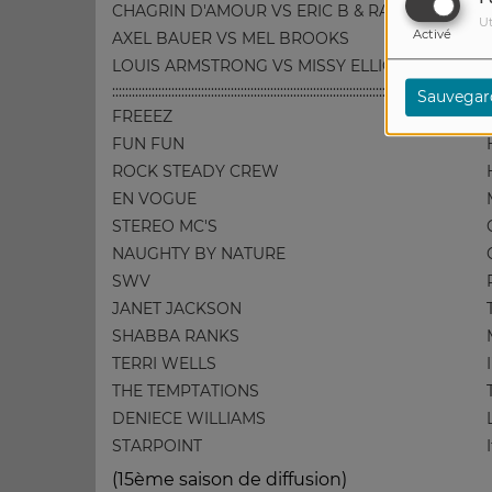
CHAGRIN D'AMOUR VS ERIC B & RAKIM
Ut
Activé
AXEL BAUER VS MEL BROOKS
LOUIS ARMSTRONG VS MISSY ELLIOT
:::::::::::::::::::::::::::::::::::::::::::::::::::::::::::::::::::::::::::::::::::::::::::::::::::
:
Sauvegar
FREEEZ
FUN FUN
ROCK STEADY CREW
EN VOGUE
STEREO MC'S
NAUGHTY BY NATURE
SWV
JANET JACKSON
SHABBA RANKS
TERRI WELLS
THE TEMPTATIONS
DENIECE WILLIAMS
STARPOINT
(15ème saison de diffusion)