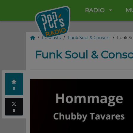
RADIO
M
Podcasts
Funk Soul & Consort
Funk So
Funk Soul & Conso
0
0