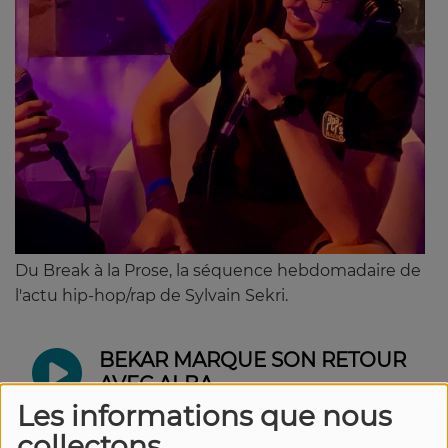
Du Break à la Prose, la séquence hebdomadaire de
l'actu hip-hop/rap de Sylvain Sekri.
BEKAR MARQUE SON RETOUR
AVEC ALBA
Les informations que nous
collectons