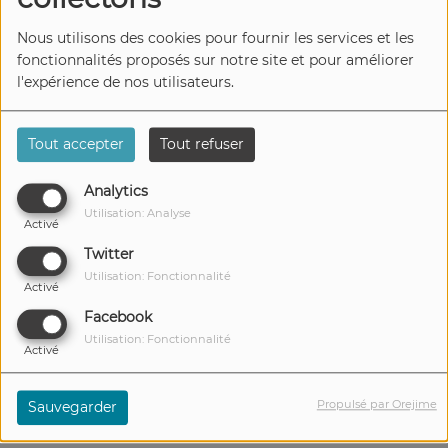
ZAMDANE, ENTRE ÉMOTIONS
Nous utilisons des cookies pour fournir les services et les
ET TECHNICITÉ
fonctionnalités proposés sur notre site et pour améliorer
l'expérience de nos utilisateurs.
H24, UN PROJET FONDATEUR
Tout accepter
Tout refuser
FÊTE SES 10 ANS
Analytics
Utilisation: Analyse
Activé
Twitter
MAC MILLER,
Utilisation: Fonctionnalité
MALHEUREUSEMENT PAS LOIN
Activé
DU CLUB DES 27
Facebook
Utilisation: Fonctionnalité
Activé
RETOUR SUR OUEST SIDE DE
Propulsé par Orejime
Sauvegarder
BOOBA