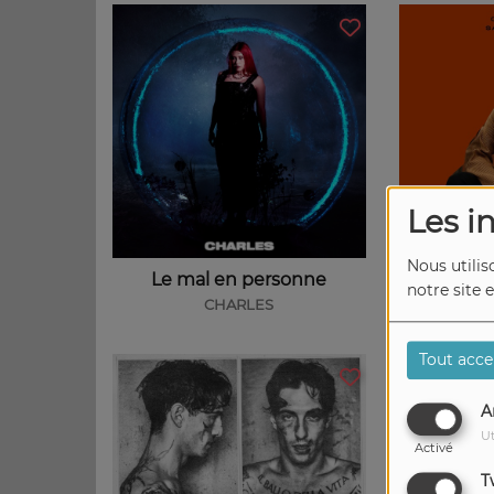
Les i
Nous utilis
Le mal en personne
notre site 
CHARLES
CL
Tout acce
A
Ut
Activé
T