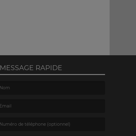
MESSAGE RAPIDE
e nom est obligatoire. )
’email est obligatoire. )