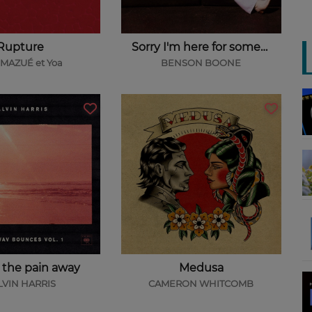
Rupture
Sorry I'm here for someone else
MAZUÉ et Yoa
BENSON BOONE
the pain away
Medusa
LVIN HARRIS
CAMERON WHITCOMB