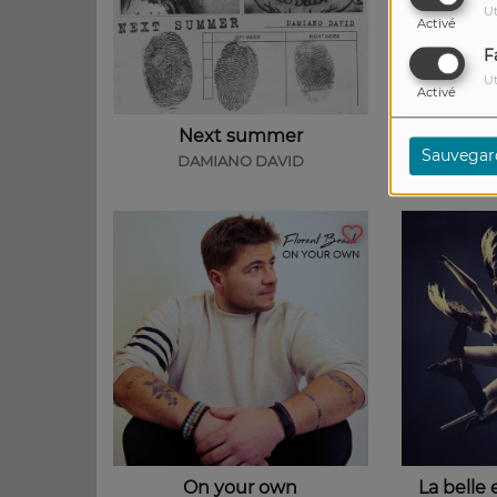
Ut
Activé
F
Ut
Activé
Next summer
Beau
Sauvegar
DAMIANO DAVID
DAVID 
On your own