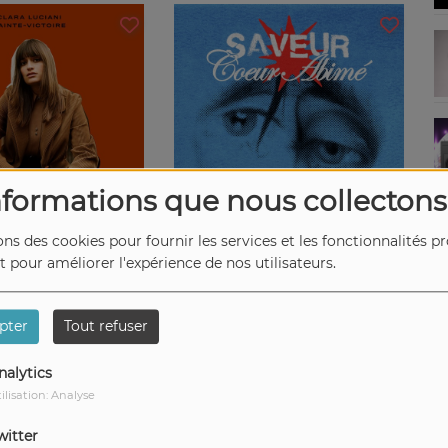
nformations que nous collectons
ons des cookies pour fournir les services et les fonctionnalités p
Courage
Saveur coeur abimé
et pour améliorer l'expérience de nos utilisateurs.
ARA LUCIANI
COLT
pter
Tout refuser
nalytics
ilisation: Analyse
witter